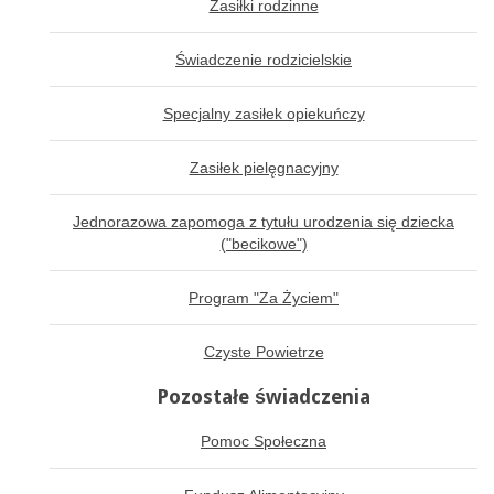
Zasiłki rodzinne
Świadczenie rodzicielskie
Specjalny zasiłek opiekuńczy
Zasiłek pielęgnacyjny
Jednorazowa zapomoga z tytułu urodzenia się dziecka
("becikowe")
Program "Za Życiem"
Czyste Powietrze
Pozostałe świadczenia
Pomoc Społeczna