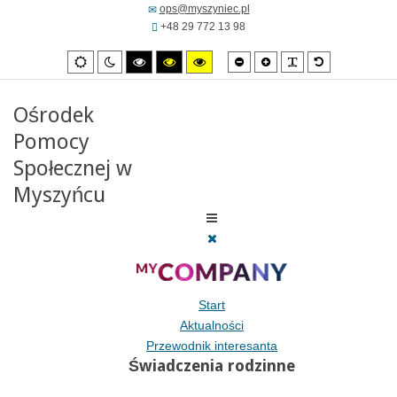
ops@myszyniec.pl
+48 29 772 13 98
Mniejsza
Zwiększona
PLG_SYSTEM_
Domyślna
Ustawienia
Tryb
Wysoki
Wysoki
Wysoki
czcionka
czcionka
czcionka
domyslne
nocny
kontrast
kontrast
kontrast
tryb
tryb
tryb
czarno/biały.
czarno/
żółto/czarny.
Ośrodek
żółty.
Pomocy
Społecznej w
Myszyńcu
Start
Aktualności
Przewodnik interesanta
Świadczenia rodzinne