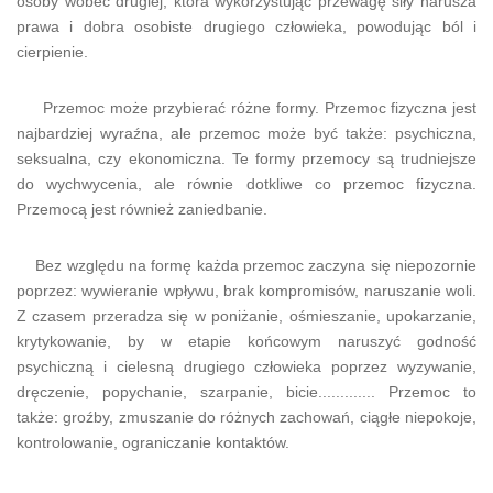
osoby wobec drugiej, która wykorzystując przewagę siły narusza
prawa i dobra osobiste drugiego człowieka, powodując ból i
cierpienie.
Przemoc może przybierać różne formy. Przemoc fizyczna jest
najbardziej wyraźna, ale przemoc może być także: psychiczna,
seksualna, czy ekonomiczna. Te formy przemocy są trudniejsze
do wychwycenia, ale równie dotkliwe co przemoc fizyczna.
Przemocą jest również zaniedbanie.
Bez względu na formę każda przemoc zaczyna się niepozornie
poprzez: wywieranie wpływu, brak kompromisów, naruszanie woli.
Z czasem przeradza się w poniżanie, ośmieszanie, upokarzanie,
krytykowanie, by w etapie końcowym naruszyć godność
psychiczną i cielesną drugiego człowieka poprzez wyzywanie,
dręczenie, popychanie, szarpanie, bicie............. Przemoc to
także: groźby, zmuszanie do różnych zachowań, ciągłe niepokoje,
kontrolowanie, ograniczanie kontaktów.