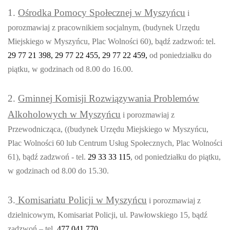
1.
Ośrodka Pomocy Społecznej w Myszyńcu
i
porozmawiaj z pracownikiem socjalnym, (budynek Urzędu
Miejskiego w Myszyńcu, Plac Wolności 60), bądź zadzwoń: tel.
29 77 21 398, 29 77 22 455, 29 77 22 459,
od poniedziałku do
piątku, w godzinach od 8.00 do 16.00.
2.
Gminnej Komisji Rozwiązywania Problemów
Alkoholowych w Myszyńcu
i porozmawiaj z
Przewodnicząca, ((budynek Urzędu Miejskiego w Myszyńcu,
Plac Wolności 60 lub Centrum Usług Społecznych, Plac Wolności
61), bądź zadzwoń - tel.
29 33 33 115
, od poniedziałku do piątku,
w godzinach od 8.00 do 15.30.
3.
Komisariatu Policji w Myszyńcu
i porozmawiaj z
dzielnicowym, Komisariat Policji, ul. Pawłowskiego 15, bądź
zadzwoń – tel.
477 041 770
.