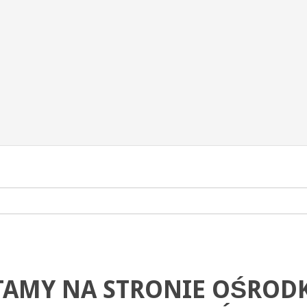
lności 60
Myszyniec
772 13 98
TAMY NA STRONIE OŚROD