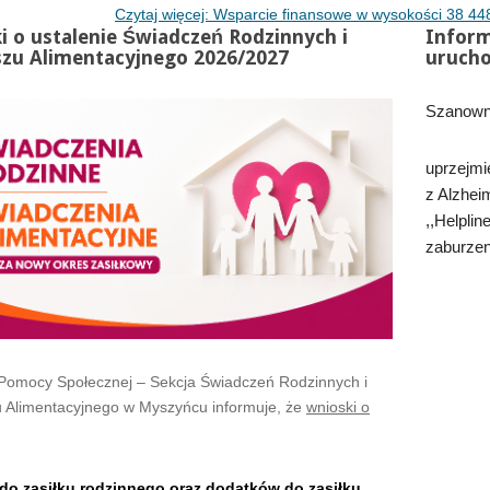
Czytaj więcej: Wsparcie finansowe w wysokości 38 448
i o ustalenie Świadczeń Rodzinnych i
Inform
zu Alimentacyjnego 2026/2027
uruchom
Szanown
uprzejmi
z Alzhei
,,Helpli
zaburzen
Pomocy Społecznej – Sekcja Świadczeń Rodzinnych i
 Alimentacyjnego w Myszyńcu informuje, że
wnioski o
do zasiłku rodzinnego oraz dodatków do zasiłku