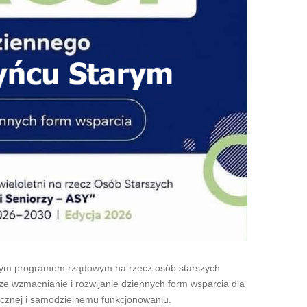
owym programem rządowym na rzecz osób starszych
e wzmacnianie i rozwijanie dziennych form wsparcia dla
łecznej i samodzielnemu funkcjonowaniu.