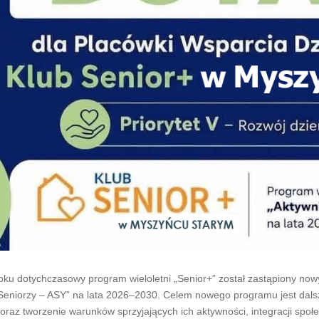
oku dotychczasowy program wieloletni „Senior+” został zastąpiony n
Seniorzy – ASY” na lata 2026–2030. Celem nowego programu jest dalsz
oraz tworzenie warunków sprzyjających ich aktywności, integracji spo