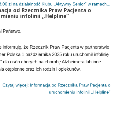
,00 zł na działalność Klubu „Aktywny Senior” w ramach...
acja od Rzecznika Praw Pacjenta o
ieniu infolinii ,,Helpline”
i Państwo,
e informuję, że Rzecznik Praw Pacjenta w partnerstwie
mer Polska 1 października 2025 roku uruchomił infolinię
ne” dla osób chorych na chorobę Alzheimera lub inne
ia otępienne oraz ich rodzin i opiekunów.
Czytaj więcej: Informacja od Rzecznika Praw Pacjenta o
uruchomieniu infolinii ,,Helpline”