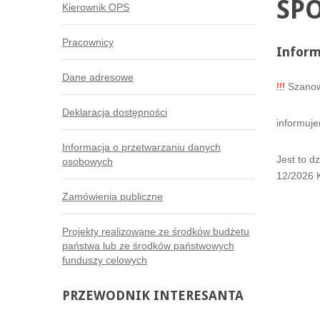
SP
Kierownik OPS
Pracownicy
Inform
ŚW
Dane adresowe
!!!
Szanow
Zasiłek
Świadcz
Deklaracja dostępności
informuje
specjaln
Informacja o przetwarzaniu danych
Jest to d
osobowych
12/2026 K
Zamówienia publiczne
Projekty realizowane ze środków budżetu
państwa lub ze środków państwowych
funduszy celowych
PRZEWODNIK
INTERESANTA