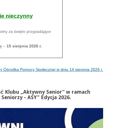
ie nieczynny
olny za święto przypadające
ę –
15 sierpnia 2026 r.
acy Ośrodka Pomocy Społecznej w dniu 14 sierpnia 2026 r.
ość Klubu „Aktywny Senior” w ramach
Seniorzy - ASY” Edycja 2026.