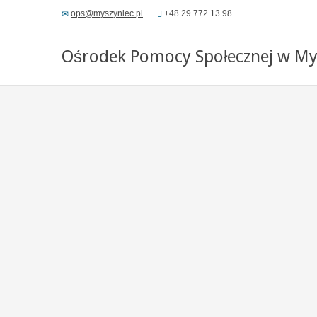
ops@myszyniec.pl
+48 29 772 13 98
Ośrodek Pomocy Społecznej w My
OP