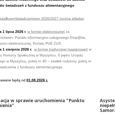
do świadczeń z funduszu alimentacyjnego
 zasiłkowy/świadczeniowy 2026/2027 można składać
:
a 1 lipca 2026 r
.
w formie elektronicznej
za
nictwem: Portalu informacyjno-usługowego Emp@tia,
ości elektronicznej, Portalu PUE ZUS.
a 1 sierpnia 2026 r.
w formie tradycyjnej (papierowej)
w
u Pomocy Społecznej w Myszyńcu, II piętro Urzędu
ego w Myszyńcu, pokój nr 40 – zasiłek rodzinny, pokój nr
wiadczenia z funduszu alimentacyjnego.
dawane będą od
01.08.2026 r.
acja w sprawie uruchomienia "Punktu
Asyste
ienia"
niepeł
Samorz