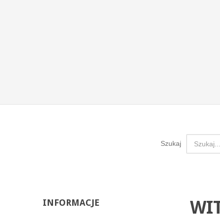
Plac Wo
07-430 
tel: 29 
Szukaj
WI
INFORMACJE