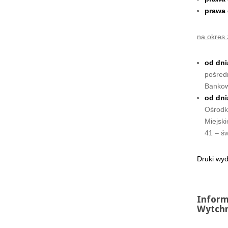
prawa 
na okres
od dni
pośred
Bankow
od dni
Ośrodk
Miejski
41 – ś
Druki wy
Inform
Wytchn