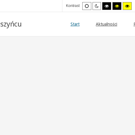
Ustawienia
Tryb
Wysoki
Wysoki
Wy
Kontrast
domyslne
nocny
kontrast
kontrast
kon
tryb
tryb
try
czarno/biały.
czarno/
żół
szyńcu
żółty.
Start
Aktualności
S W MYSZYŃCU