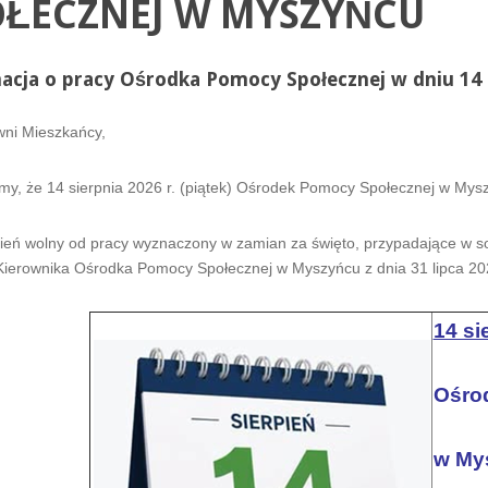
OŁECZNEJ W MYSZYŃCU
acja o pracy Ośrodka Pomocy Społecznej w dniu 14 s
IADCZENIA RODZINNE
ni Mieszkańcy,
 rodzinny, Jednorazowa zapomoga z tytułu urodzenia się dziecka,
enia opiekuńcze, zasiłek pielęgnacyjny, świadczenie pielęgnacyjne,
my, że 14 sierpnia 2026 r. (piątek) Ośrodek Pomocy Społecznej w Mys
y zasiłek opiekuńczy, Zasiłek dla opiekuna, Świadczenie rodzicielskie
zień wolny od pracy wyznaczony w zamian za święto, przypadające w so
ierownika Ośrodka Pomocy Społecznej w Myszyńcu z dnia 31 lipca 202
14 si
Ośro
w My