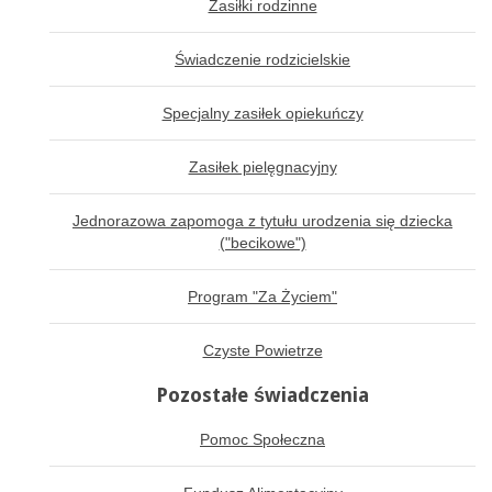
Zasiłki rodzinne
Świadczenie rodzicielskie
Specjalny zasiłek opiekuńczy
Zasiłek pielęgnacyjny
Jednorazowa zapomoga z tytułu urodzenia się dziecka
("becikowe")
Program "Za Życiem"
Czyste Powietrze
Pozostałe świadczenia
Pomoc Społeczna