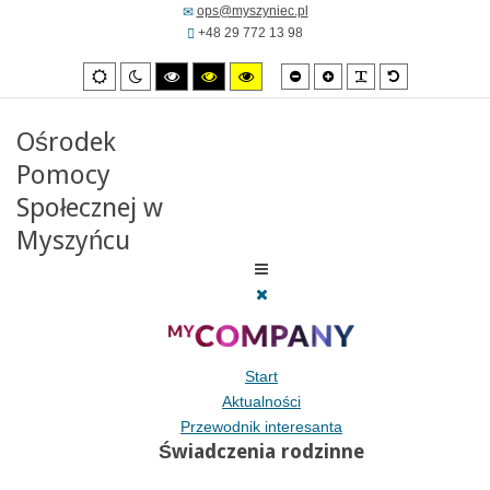
ops@myszyniec.pl
+48 29 772 13 98
Mniejsza
Zwiększona
PLG_SYSTEM_
Domyślna
Ustawienia
Tryb
Wysoki
Wysoki
Wysoki
czcionka
czcionka
czcionka
domyslne
nocny
kontrast
kontrast
kontrast
tryb
tryb
tryb
czarno/biały.
czarno/
żółto/czarny.
Ośrodek
żółty.
Pomocy
Społecznej w
Myszyńcu
Start
Aktualności
Przewodnik interesanta
Świadczenia rodzinne