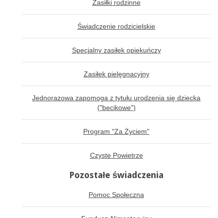
Zasiłki rodzinne
Świadczenie rodzicielskie
Specjalny zasiłek opiekuńczy
Zasiłek pielęgnacyjny
Jednorazowa zapomoga z tytułu urodzenia się dziecka
("becikowe")
Program "Za Życiem"
Czyste Powietrze
Pozostałe świadczenia
Pomoc Społeczna