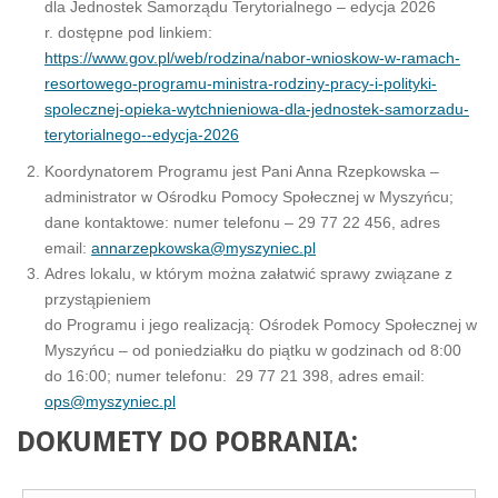
dla Jednostek Samorządu Terytorialnego – edycja 2026
r. dostępne pod linkiem:
https://www.gov.pl/web/rodzina/nabor-wnioskow-w-ramach-
resortowego-programu-ministra-rodziny-pracy-i-polityki-
spolecznej-opieka-wytchnieniowa-dla-jednostek-samorzadu-
terytorialnego--edycja-2026
Koordynatorem Programu jest Pani Anna Rzepkowska –
administrator w Ośrodku Pomocy Społecznej w Myszyńcu;
dane kontaktowe: numer telefonu – 29 77 22 456, adres
email:
annarzepkowska@myszyniec.pl
Adres lokalu, w którym można załatwić sprawy związane z
przystąpieniem
do Programu i jego realizacją: Ośrodek Pomocy Społecznej w
Myszyńcu – od poniedziałku do piątku w godzinach od 8:00
do 16:00; numer telefonu: 29 77 21 398, adres email:
ops@myszyniec.pl
DOKUMETY DO POBRANIA: