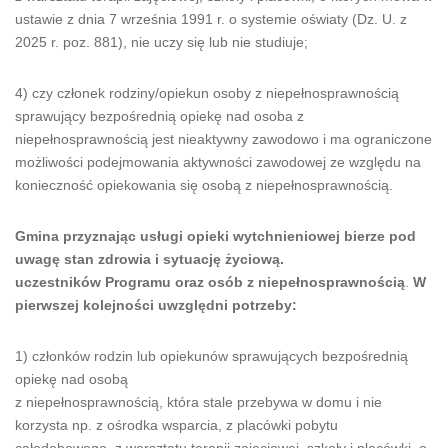
ustawie z dnia 7 września 1991 r. o systemie oświaty (Dz. U. z
2025 r. poz. 881), nie uczy się lub nie studiuje;
4) czy członek rodziny/opiekun osoby z niepełnosprawnością
sprawujący bezpośrednią opiekę nad osoba z
niepełnosprawnością jest nieaktywny zawodowo i ma ograniczone
możliwości podejmowania aktywności zawodowej ze względu na
konieczność opiekowania się osobą z niepełnosprawnością.
Gmina przyznając usługi opieki wytchnieniowej bierze pod
uwagę stan zdrowia i sytuację życiową.
uczestników Programu oraz osób z niepełnosprawnością
.
W
pierwszej kolejności uwzględni potrzeby:
1) członków rodzin lub opiekunów sprawujących bezpośrednią
opiekę nad osobą
z niepełnosprawnością, która stale przebywa w domu i nie
korzysta np. z ośrodka wsparcia, z placówki pobytu
całodobowego, z warsztatu terapii zajęciowej, szkoły i placówki, o