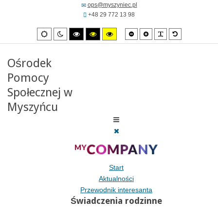
ops@myszyniec.pl
+48 29 772 13 98
Mniejsza
Zwiększona
PLG_SYSTEM_
Domyślna
Ustawienia
Tryb
Wysoki
Wysoki
Wysoki
czcionka
czcionka
czcionka
domyslne
nocny
kontrast
kontrast
kontrast
tryb
tryb
tryb
czarno/biały.
czarno/
żółto/czarny.
Ośrodek
żółty.
Pomocy
Społecznej w
Myszyńcu
Start
Aktualności
Przewodnik interesanta
Świadczenia rodzinne