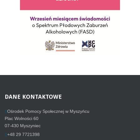
DANE
KONTAKTOWE
Ośrodek Pomocy Społecznej w Myszyńcu
Plac Wolności 60
07-430 Myszyniec
+48 29 7721398